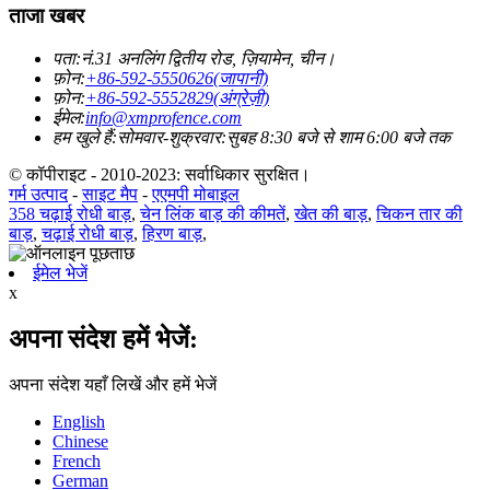
ताजा खबर
पता:
नं.31 अनलिंग द्वितीय रोड, ज़ियामेन, चीन।
फ़ोन:
+86-592-5550626(जापानी)
फ़ोन:
+86-592-5552829(अंग्रेज़ी)
ईमेल:
info@xmprofence.com
हम खुले हैं:सोमवार-शुक्रवार:सुबह 8:30 बजे से शाम 6:00 बजे तक
© कॉपीराइट - 2010-2023: सर्वाधिकार सुरक्षित।
गर्म उत्पाद
-
साइट मैप
-
एएमपी मोबाइल
358 चढ़ाई रोधी बाड़
,
चेन लिंक बाड़ की कीमतें
,
खेत की बाड़
,
चिकन तार की
बाड़
,
चढ़ाई रोधी बाड़
,
हिरण बाड़
,
ईमेल भेजें
x
अपना संदेश हमें भेजें:
अपना संदेश यहाँ लिखें और हमें भेजें
English
Chinese
French
German