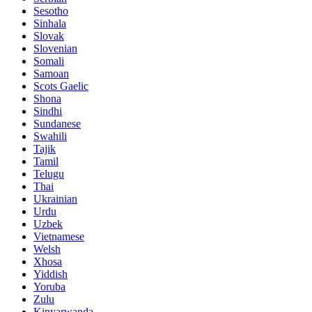
Sesotho
Sinhala
Slovak
Slovenian
Somali
Samoan
Scots Gaelic
Shona
Sindhi
Sundanese
Swahili
Tajik
Tamil
Telugu
Thai
Ukrainian
Urdu
Uzbek
Vietnamese
Welsh
Xhosa
Yiddish
Yoruba
Zulu
Kinyarwanda