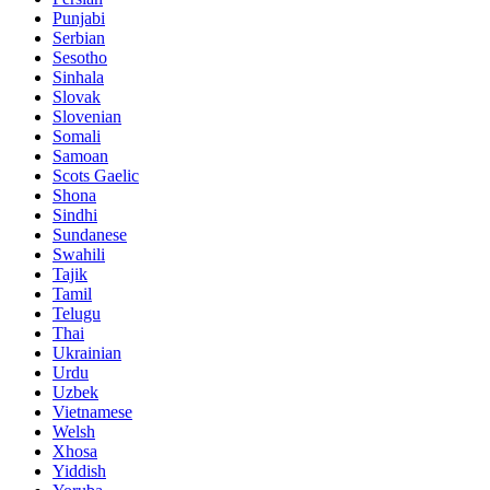
Punjabi
Serbian
Sesotho
Sinhala
Slovak
Slovenian
Somali
Samoan
Scots Gaelic
Shona
Sindhi
Sundanese
Swahili
Tajik
Tamil
Telugu
Thai
Ukrainian
Urdu
Uzbek
Vietnamese
Welsh
Xhosa
Yiddish