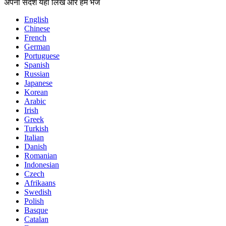
अपना संदेश यहाँ लिखें और हमें भेजें
English
Chinese
French
German
Portuguese
Spanish
Russian
Japanese
Korean
Arabic
Irish
Greek
Turkish
Italian
Danish
Romanian
Indonesian
Czech
Afrikaans
Swedish
Polish
Basque
Catalan