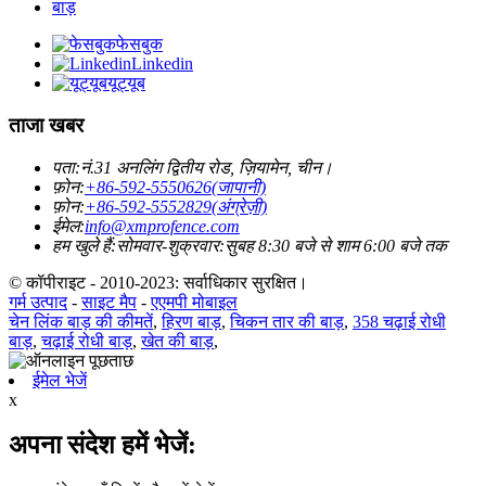
बाड़
फेसबुक
Linkedin
यूट्यूब
ताजा खबर
पता:
नं.31 अनलिंग द्वितीय रोड, ज़ियामेन, चीन।
फ़ोन:
+86-592-5550626(जापानी)
फ़ोन:
+86-592-5552829(अंग्रेज़ी)
ईमेल:
info@xmprofence.com
हम खुले हैं:सोमवार-शुक्रवार:सुबह 8:30 बजे से शाम 6:00 बजे तक
© कॉपीराइट - 2010-2023: सर्वाधिकार सुरक्षित।
गर्म उत्पाद
-
साइट मैप
-
एएमपी मोबाइल
चेन लिंक बाड़ की कीमतें
,
हिरण बाड़
,
चिकन तार की बाड़
,
358 चढ़ाई रोधी
बाड़
,
चढ़ाई रोधी बाड़
,
खेत की बाड़
,
ईमेल भेजें
x
अपना संदेश हमें भेजें: