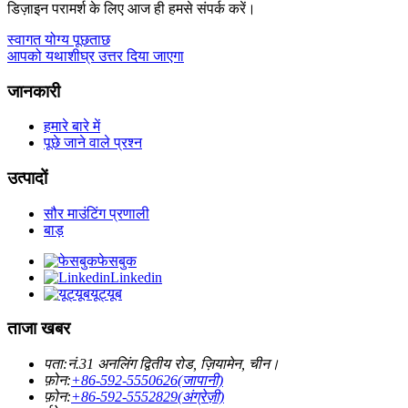
डिज़ाइन परामर्श के लिए आज ही हमसे संपर्क करें।
स्वागत योग्य पूछताछ
आपको यथाशीघ्र उत्तर दिया जाएगा
जानकारी
हमारे बारे में
पूछे जाने वाले प्रश्न
उत्पादों
सौर माउंटिंग प्रणाली
बाड़
फेसबुक
Linkedin
यूट्यूब
ताजा खबर
पता:
नं.31 अनलिंग द्वितीय रोड, ज़ियामेन, चीन।
फ़ोन:
+86-592-5550626(जापानी)
फ़ोन:
+86-592-5552829(अंग्रेज़ी)