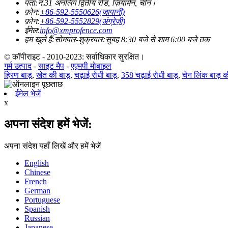
पता:
नं.31 अनलिंग द्वितीय रोड, ज़ियामेन, चीन।
फ़ोन:
+86-592-5550626(जापानी)
फ़ोन:
+86-592-5552829(अंग्रेज़ी)
ईमेल:
info@xmprofence.com
हम खुले हैं:सोमवार-शुक्रवार:सुबह 8:30 बजे से शाम 6:00 बजे तक
© कॉपीराइट - 2010-2023: सर्वाधिकार सुरक्षित।
गर्म उत्पाद
-
साइट मैप
-
एएमपी मोबाइल
हिरण बाड़
,
खेत की बाड़
,
चढ़ाई रोधी बाड़
,
358 चढ़ाई रोधी बाड़
,
चेन लिंक बाड़ क
ईमेल भेजें
x
अपना संदेश हमें भेजें:
अपना संदेश यहाँ लिखें और हमें भेजें
English
Chinese
French
German
Portuguese
Spanish
Russian
Japanese