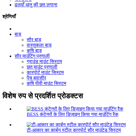
ढलवाँ धातु की छत लगाना
श्रेणियाँ
बाड़
सौर बाड़
वास्तुकला बाड़
कृषि बाड़
सौर माउंटिंग प्रणाली
ग्राउंड माउंट सिस्टम
छत माउंट प्रणाली
कारपोर्ट माउंट सिस्टम
पेंच बवासीर
कृषि पीवी माउंट सिस्टम
विशेष रुप से प्रदर्शित प्रोडक्टस
BESS कंटेनरों के लिए डिज़ाइन किया गया माउंटिंग रैक
टी-आकार का कार्बन स्टील कारपोर्ट सौर माउंटेड सिस्टम